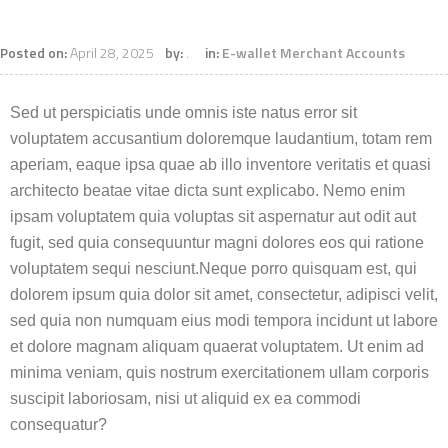
Posted on:
April 28, 2025
by:
.
in:
E-wallet Merchant Accounts
Sed ut perspiciatis unde omnis iste natus error sit
voluptatem accusantium doloremque laudantium, totam rem
aperiam, eaque ipsa quae ab illo inventore veritatis et quasi
architecto beatae vitae dicta sunt explicabo. Nemo enim
ipsam voluptatem quia voluptas sit aspernatur aut odit aut
fugit, sed quia consequuntur magni dolores eos qui ratione
voluptatem sequi nesciunt.Neque porro quisquam est, qui
dolorem ipsum quia dolor sit amet, consectetur, adipisci velit,
sed quia non numquam eius modi tempora incidunt ut labore
et dolore magnam aliquam quaerat voluptatem. Ut enim ad
minima veniam, quis nostrum exercitationem ullam corporis
suscipit laboriosam, nisi ut aliquid ex ea commodi
consequatur?