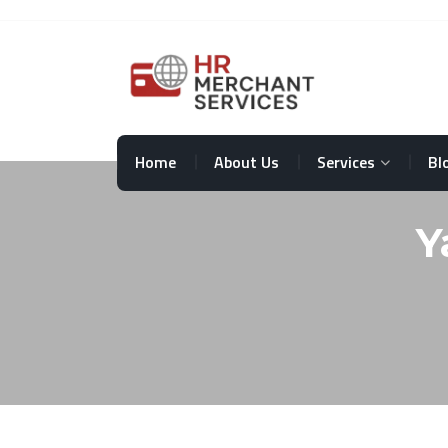
Home
About Us
Services
Bl
Y