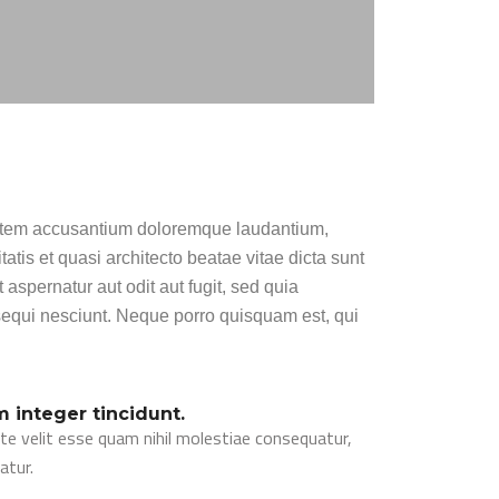
Nulla consequat massa quis enim. Donec
Null
pede justo, fringilla vel, aliquet nec, vulputate
pede 
eget, arcu. In enim justo, rhoncus ut,
eget,
imperdiet a, venenatis vitae, justo.
imper
WILLIS PRESLEY
Managing Director Harding Construction
ptatem accusantium doloremque laudantium,
atis et quasi architecto beatae vitae dicta sunt
spernatur aut odit aut fugit, sed quia
equi nesciunt. Neque porro quisquam est, qui
 integer tincidunt.
ate velit esse quam nihil molestiae consequatur,
atur.