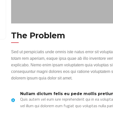
Nulla consequat massa quis enim. Donec
pede justo, fringilla vel, aliquet nec, vulputate
eget, arcu. In enim justo, rhoncus ut,
imperdiet a, venenatis vitae, justo.
The Problem
JUSTINE DEAN
CEO Stern Accounting
Sed ut perspiciatis unde omnis iste natus error sit volu
totam rem aperiam, eaque ipsa quae ab illo inventore verit
explicabo. Nemo enim ipsam voluptatem quia voluptas sit a
consequuntur magni dolores eos qui ratione voluptatem s
dolorem ipsum quia dolor sit amet.
Nullam dictum felis eu pede mollis pretium
Quis autem vel eum iure reprehenderit qui in ea volupt
vel illum qui dolorem eum fugiat quo voluptas nulla pari