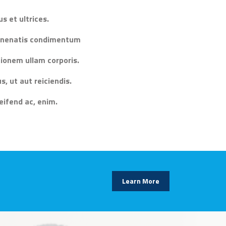
s et ultrices.
venenatis condimentum
ionem ullam corporis.
, ut aut reiciendis.
leifend ac, enim.
Learn More