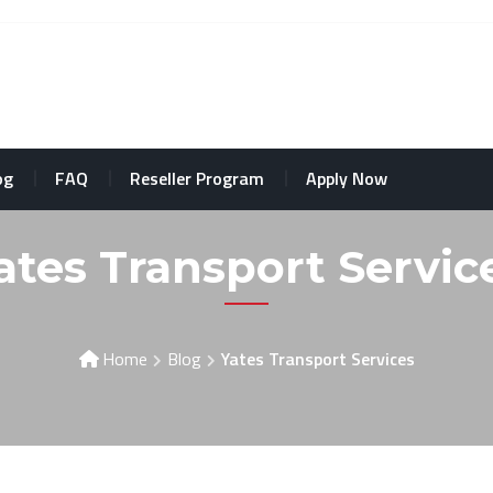
og
FAQ
Reseller Program
Apply Now
ates Transport Servic
Home
Blog
Yates Transport Services