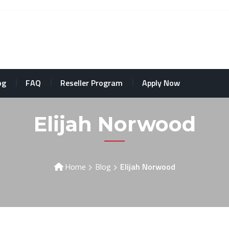
og
FAQ
Reseller Program
Apply Now
Elijah Norwood
Home
Blog
Elijah Norwood