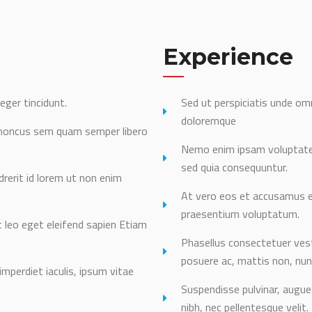
Experience
eger tincidunt.
Sed ut perspiciatis unde om
doloremque
honcus sem quam semper libero
Nemo enim ipsam voluptatem
sed quia consequuntur.
rerit id lorem ut non enim
At vero eos et accusamus et
praesentium voluptatum.
leo eget eleifend sapien Etiam
Phasellus consectetuer vest
posuere ac, mattis non, nun
imperdiet iaculis, ipsum vitae
Suspendisse pulvinar, augu
nibh, nec pellentesque velit.