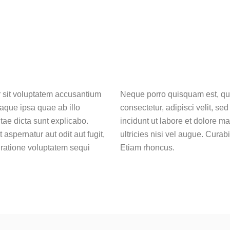
r sit voluptatem accusantium
Neque porro quisquam est, qui
aque ipsa quae ab illo
consectetur, adipisci velit, 
itae dicta sunt explicabo.
incidunt ut labore et dolore 
spernatur aut odit aut fugit,
ultricies nisi vel augue. Curab
ratione voluptatem sequi
Etiam rhoncus.