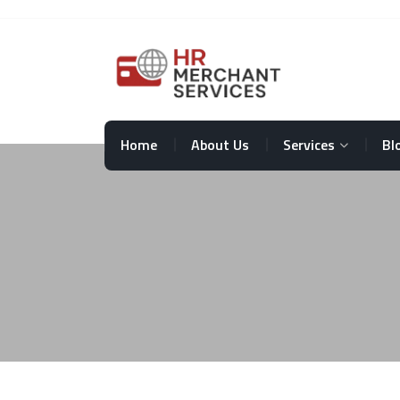
Home
About Us
Services
Bl